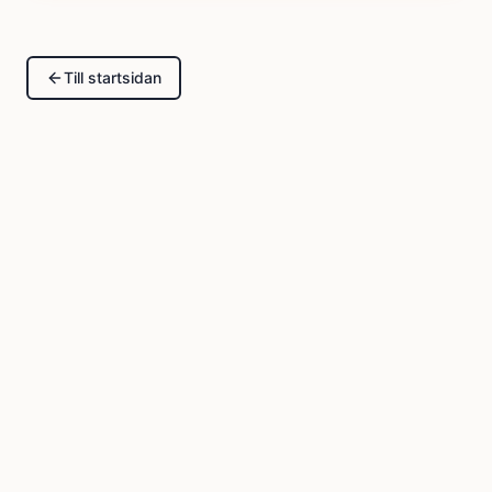
Till startsidan
Kreativt ljud sen 1993. Stockholm
Tjänster
Om mig
Kontakt
©
2026
SONIQ.
Alla rättigheter förbehållna.