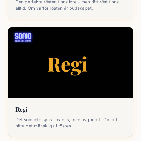
Den perfekta rösten finns inte – men rätt röst finns
alltid. Om varför rösten är budskapet.
Regi
Det som inte syns i manus, men avgör allt. Om att
hitta det mänskliga i rösten.